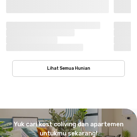
Lihat Semua Hunian
Footer
Yuk cari kost coliving dan apartemen
untukmu sekarang!