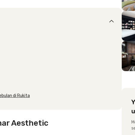
ebulan di Rukita
Y
u
ar Aesthetic
M
s