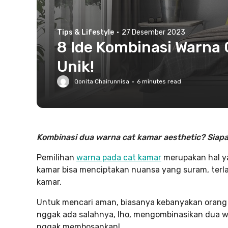
Tips & Lifestyle
·
27 Desember 2023
8 Ide Kombinasi Warna
Unik!
Qonita Chairunnisa
·
6
minutes read
Kombinasi dua warna cat kamar aesthetic? Siapa
Pemilihan
warna pada cat kamar
merupakan hal ya
kamar bisa menciptakan nuansa yang suram, terl
kamar.
Untuk mencari aman, biasanya kebanyakan orang 
nggak ada salahnya, lho, mengombinasikan dua war
nggak membosankan!