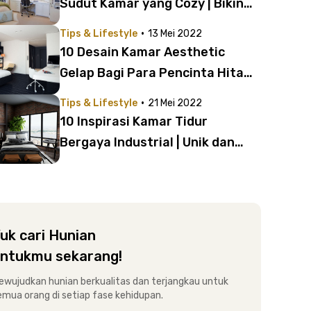
Sudut Kamar yang Cozy | Bikin
Semangat Kerja!
·
Tips & Lifestyle
13 Mei 2022
10 Desain Kamar Aesthetic
Gelap Bagi Para Pencinta Hitam |
Nuansa Lebih Cozy!
·
Tips & Lifestyle
21 Mei 2022
10 Inspirasi Kamar Tidur
Bergaya Industrial | Unik dan
Cozy Abis!
uk cari Hunian
ntukmu sekarang!
ewujudkan hunian berkualitas dan terjangkau untuk
emua orang di setiap fase kehidupan.