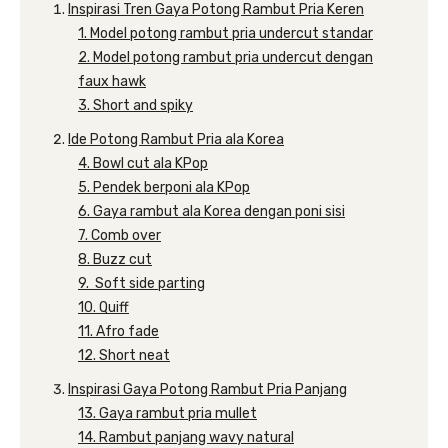
Inspirasi Tren Gaya Potong Rambut Pria Keren
1. Model potong rambut pria undercut standar
2. Model potong rambut pria undercut dengan
faux hawk
3. Short and spiky
Ide Potong Rambut Pria ala Korea
4. Bowl cut ala KPop
5. Pendek berponi ala KPop
6. Gaya rambut ala Korea dengan poni sisi
7. Comb over
8. Buzz cut
9. Soft side parting
10. Quiff
11. Afro fade
12. Short neat
Inspirasi Gaya Potong Rambut Pria Panjang
13. Gaya rambut pria mullet
14. Rambut panjang wavy natural