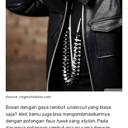
Source: ringmyfashion.com
Bosan dengan gaya rambut
undercut
yang biasa
saja?
Well
, kamu juga bisa mengombinasikannya
dengan potongan
faux hawk
yang
stylish
. Pada
dasarnya potongan rambut pria ini sama dengan