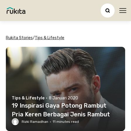
Ope
Rukita Stories
/
Tips & Lifestyle
Tips & Lifestyle
·
8 Januari 2020
19 Inspirasi Gaya Potong Rambut
Pria Keren Berbagai Jenis Rambut
Rizki Ramadhan
·
11
minutes read