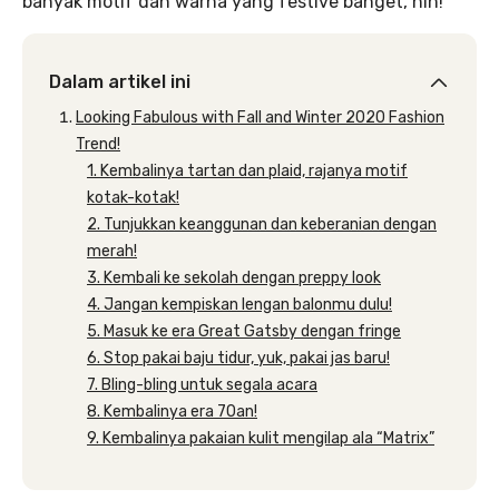
banyak motif dan warna yang festive banget, nih!
Dalam artikel ini
Looking Fabulous with Fall and Winter 2020 Fashion
Trend!
1. Kembalinya tartan dan plaid, rajanya motif
kotak-kotak!
2. Tunjukkan keanggunan dan keberanian dengan
merah!
3. Kembali ke sekolah dengan preppy look
4. Jangan kempiskan lengan balonmu dulu!
5. Masuk ke era Great Gatsby dengan fringe
6. Stop pakai baju tidur, yuk, pakai jas baru!
7. Bling-bling untuk segala acara
8. Kembalinya era 70an!
9. Kembalinya pakaian kulit mengilap ala “Matrix”