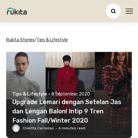
Ope
Rukita Stories
/
Tips & Lifestyle
Tips & Lifestyle
·
8 September 2020
Upgrade Lemari dengan Setelan Jas
dan Lengan Balon! Intip 9 Tren
Fashion Fall/Winter 2020
Chikitta Carnelian
·
6
minutes read