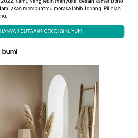
n 2022. Kamu yang lebih menyukai desain kamar Boho
lami akan membuatmu merasa lebih tenang. Pilihlah
mu.
HANYA 1 JUTAAN? CEK DI SINI, YUK!
a bumi