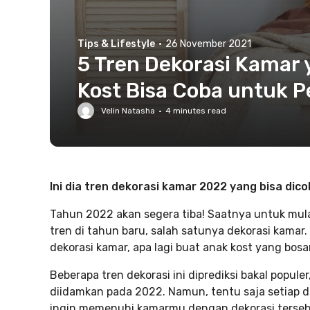
Tips & Lifestyle
·
26 November 2021
5 Tren Dekorasi Kamar 
Kost Bisa Coba untuk P
Velin Natasha
·
4
minutes read
Ini dia tren dekorasi kamar 2022 yang bisa dico
Tahun 2022 akan segera tiba! Saatnya untuk mu
tren di tahun baru, salah satunya dekorasi kamar.
dekorasi kamar, apa lagi buat anak kost yang bo
Beberapa tren dekorasi ini diprediksi bakal popul
diidamkan pada 2022. Namun, tentu saja setiap de
ingin memenuhi kamarmu dengan dekorasi terseb