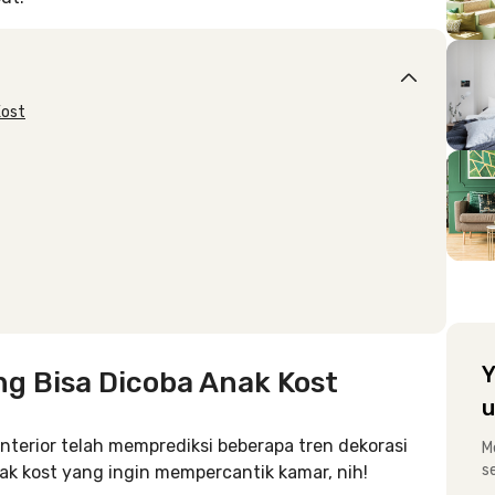
Kost
Y
g Bisa Dicoba Anak Kost
u
 interior telah memprediksi beberapa tren dekorasi
M
s
nak kost yang ingin mempercantik kamar, nih!