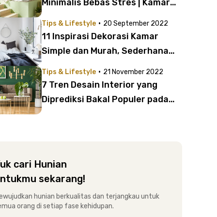
Minimalis Bebas Stres | Kamar
Sehat dan Nyaman
·
Tips & Lifestyle
20 September 2022
11 Inspirasi Dekorasi Kamar
Simple dan Murah, Sederhana
tapi Aesthetic
·
Tips & Lifestyle
21 November 2022
7 Tren Desain Interior yang
Diprediksi Bakal Populer pada
2023 | Cocok untuk Makeover
Kost Kamu!
uk cari Hunian
ntukmu sekarang!
ewujudkan hunian berkualitas dan terjangkau untuk
emua orang di setiap fase kehidupan.