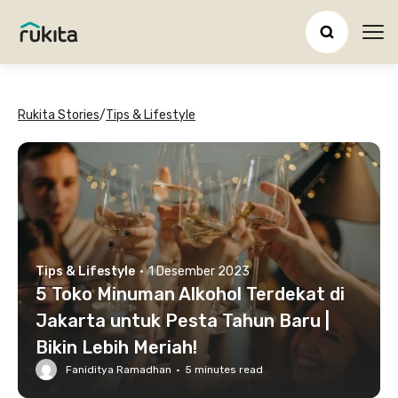
Ope
Rukita Stories
/
Tips & Lifestyle
Tips & Lifestyle
·
1 Desember 2023
5 Toko Minuman Alkohol Terdekat di
Jakarta untuk Pesta Tahun Baru |
Bikin Lebih Meriah!
Faniditya Ramadhan
·
5
minutes read