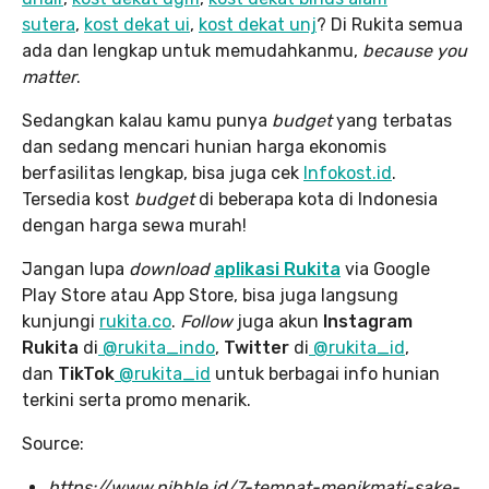
sutera
,
kost dekat ui
,
kost dekat unj
? Di Rukita semua
ada dan lengkap untuk memudahkanmu,
because you
matter
.
Sedangkan kalau kamu punya
budget
yang terbatas
dan sedang mencari hunian harga ekonomis
berfasilitas lengkap, bisa juga cek
Infokost.id
.
Tersedia kost
budget
di beberapa kota di Indonesia
dengan harga sewa murah!
Jangan lupa
download
aplikasi Rukita
via Google
Play Store atau App Store, bisa juga langsung
kunjungi
rukita.co
.
Follow
juga akun
Instagram
Rukita
di
@rukita_indo
,
Twitter
di
@rukita_id
,
dan
TikTok
@rukita_id
untuk berbagai info hunian
terkini serta promo menarik.
Source:
https://www.nibble.id/7-tempat-menikmati-sake-