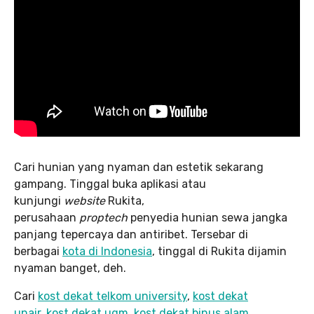
Cari hunian yang nyaman dan estetik sekarang
gampang. Tinggal buka aplikasi atau
kunjungi
website
Rukita,
perusahaan
proptech
penyedia hunian sewa jangka
panjang tepercaya dan antiribet. Tersebar di
berbagai
kota di Indonesia
, tinggal di Rukita dijamin
nyaman banget, deh.
Cari
kost dekat telkom university
,
kost dekat
unair
,
kost dekat ugm
,
kost dekat binus alam