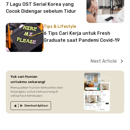
7 Lagu OST Serial Korea yang
Cocok Didengar sebelum Tidur
Tips & Lifestyle
6 Tips Cari Kerja untuk Fresh
Graduate saat Pandemi Covid-19
Next Article
Yuk cari Hunian
untukmu sekarang!
Mewujudkan hunian berkualitas dan
terjangkau untuk semua orang di
setiap fase kehidupan.
Download
Aplikasi