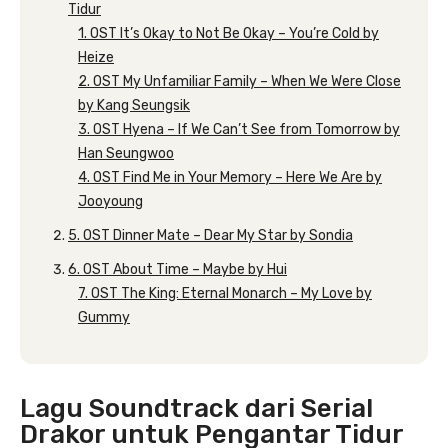
Tidur
1. OST It’s Okay to Not Be Okay – You’re Cold by
Heize
2. OST My Unfamiliar Family – When We Were Close
by Kang Seungsik
3. OST Hyena – If We Can’t See from Tomorrow by
Han Seungwoo
4. OST Find Me in Your Memory – Here We Are by
Jooyoung
5. OST Dinner Mate – Dear My Star by Sondia
6. OST About Time – Maybe by Hui
7. OST The King: Eternal Monarch – My Love by
Gummy
Lagu Soundtrack dari Serial
Drakor untuk Pengantar Tidur