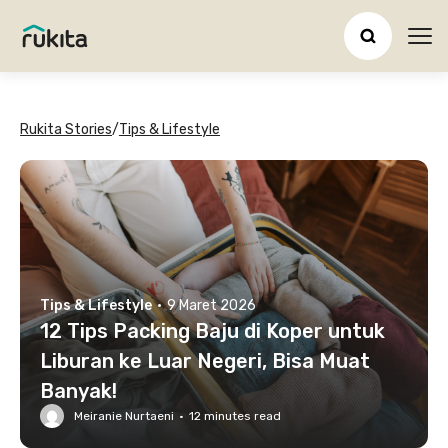
Ope
Rukita Stories
/
Tips & Lifestyle
Tips & Lifestyle
·
9 Maret 2026
12 Tips Packing Baju di Koper untuk
Liburan ke Luar Negeri, Bisa Muat
Banyak!
Meiranie Nurtaeni
·
12
minutes read