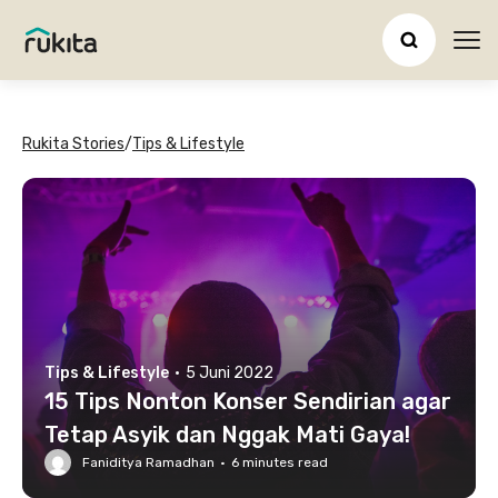
Ope
Rukita Stories
/
Tips & Lifestyle
Tips & Lifestyle
·
5 Juni 2022
15 Tips Nonton Konser Sendirian agar
Tetap Asyik dan Nggak Mati Gaya!
Faniditya Ramadhan
·
6
minutes read