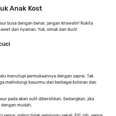
uk Anak Kost
ur busa dengan benar, jangan khawatir! Rukita
 awet dan nyaman. Yuk, simak dan ikuti!
cuci
lalu menutupi permukaannya dengan seprai. Tak
a melindungi kasurmu dari berbagai kotoran dan
ur pada akan sulit dibersihkan. Sedangkan, jika
a dengan mudah.
seprai, paling tidak seminggu sekali. FYI, nih, seprai