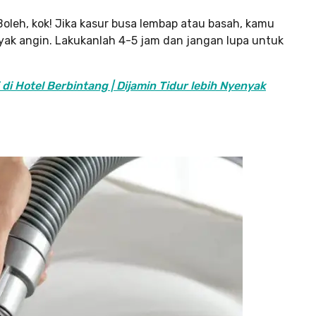
oleh, kok! Jika kasur busa lembap atau basah, kamu
ak angin. Lakukanlah 4-5 jam dan jangan lupa untuk
di Hotel Berbintang | Dijamin Tidur lebih Nyenyak