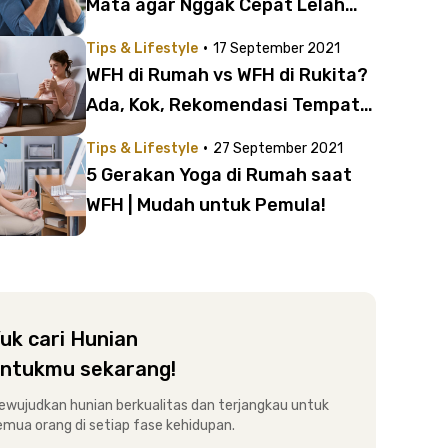
Mata agar Nggak Cepat Lelah
saat WFH!
·
Tips & Lifestyle
17 September 2021
WFH di Rumah vs WFH di Rukita?
Ada, Kok, Rekomendasi Tempat
Kerja Nyaman saat WFH
·
Tips & Lifestyle
27 September 2021
5 Gerakan Yoga di Rumah saat
WFH | Mudah untuk Pemula!
uk cari Hunian
ntukmu sekarang!
ewujudkan hunian berkualitas dan terjangkau untuk
emua orang di setiap fase kehidupan.