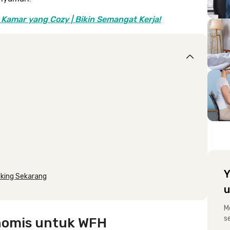
 Kamar yang Cozy | Bikin Semangat Kerja!
Y
oking Sekarang
u
M
s
onomis untuk WFH