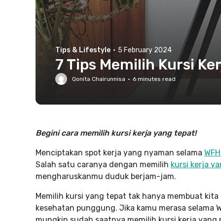
Tips & Lifestyle
·
5 February 2024
7 Tips Memilih Kursi K
Qonita Chairunnisa
·
6
minutes read
Begini cara memilih kursi kerja yang tepat!
Menciptakan spot kerja yang nyaman selama
WF
Salah satu caranya dengan memilih
kursi kerja y
mengharuskanmu duduk berjam-jam.
Memilih kursi yang tepat tak hanya membuat kita 
kesehatan punggung. Jika kamu merasa selama W
mungkin sudah saatnya memilih kursi kerja yang