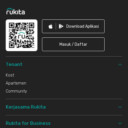
Download Aplikasi
Masuk / Daftar
Tenant
Kost
Apartemen
Community
Kerjasama Rukita
Rukita for Business