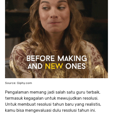
Source: Giphy.com
Pengalaman memang jadi salah satu guru terbaik,
termasuk kegagalan untuk mewujudkan resolusi.
Untuk membuat resolusi tahun baru yang realistis,
kamu bisa mengevaluasi dulu resolusi tahun ini.