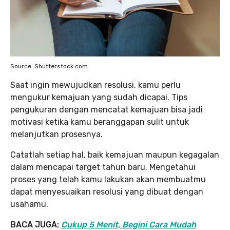
Source: Shutterstock.com
Saat ingin mewujudkan resolusi, kamu perlu
mengukur kemajuan yang sudah dicapai. Tips
pengukuran dengan mencatat kemajuan bisa jadi
motivasi ketika kamu beranggapan sulit untuk
melanjutkan prosesnya.
Catatlah setiap hal, baik kemajuan maupun kegagalan
dalam mencapai target tahun baru. Mengetahui
proses yang telah kamu lakukan akan membuatmu
dapat menyesuaikan resolusi yang dibuat dengan
usahamu.
BACA JUGA:
Cukup 5 Menit, Begini Cara Mudah