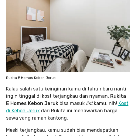
Rukita E Homes Kebon Jeruk
Kalau salah satu keinginan kamu di tahun baru nanti
ingin tinggal di kost terjangkau dan nyaman,
Rukita
E Homes Kebon Jeruk
bisa masuk
list
kamu, nih!
Kost
di Kebon Jeruk
dari Rukita ini menawarkan harga
sewa yang ramah kantong.
Meski terjangkau, kamu sudah bisa mendapatkan