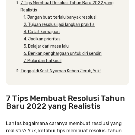
7 Tips Membuat Resolusi Tahun Baru 2022 yang
Realistis
1. Jangan buat terlalu banyak resolusi
2. Tujuan resolusi jadi langkah praktis
3. Catat kemajuan
4. Jadikan prioritas
5. Belajar dari masa lalu
6. Berikan penghargaan untuk diri sendiri
7. Mulai dari hal kecil
Tinggal di Kost Nyaman Kebon Jeruk, Yuk!
7 Tips Membuat Resolusi Tahun
Baru 2022 yang Realistis
Lantas bagaimana caranya membuat resolusi yang
realistis? Yuk, ketahui tips membuat resolusi tahun