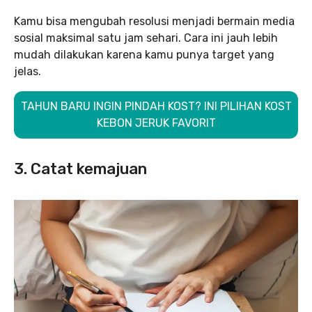
Kamu bisa mengubah resolusi menjadi bermain media
sosial maksimal satu jam sehari. Cara ini jauh lebih
mudah dilakukan karena kamu punya target yang
jelas.
TAHUN BARU INGIN PINDAH KOST? INI PILIHAN KOST
KEBON JERUK FAVORIT
3. Catat kemajuan