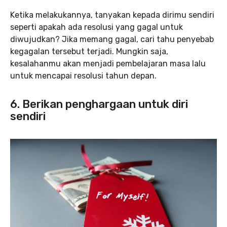
Ketika melakukannya, tanyakan kepada dirimu sendiri
seperti apakah ada resolusi yang gagal untuk
diwujudkan? Jika memang gagal, cari tahu penyebab
kegagalan tersebut terjadi. Mungkin saja,
kesalahanmu akan menjadi pembelajaran masa lalu
untuk mencapai resolusi tahun depan.
6. Berikan penghargaan untuk diri
sendiri