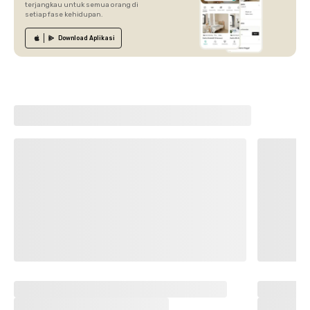
terjangkau untuk semua orang di
setiap fase kehidupan.
Download
Aplikasi