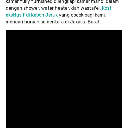
kamar fully furnished dilengkapi kamar mandi dalam
dengan shower, water heater, dan wastafel.
Kost
eksklusif di Kebon Jeruk
yang cocok bagi kamu
mencari hunian sementara di Jakarta Barat.