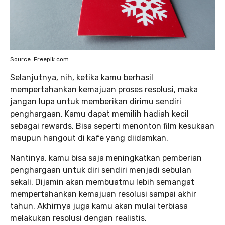
Source: Freepik.com
Selanjutnya, nih, ketika kamu berhasil
mempertahankan kemajuan proses resolusi, maka
jangan lupa untuk memberikan dirimu sendiri
penghargaan. Kamu dapat memilih hadiah kecil
sebagai rewards. Bisa seperti menonton film kesukaan
maupun hangout di kafe yang diidamkan.
Nantinya, kamu bisa saja meningkatkan pemberian
penghargaan untuk diri sendiri menjadi sebulan
sekali. Dijamin akan membuatmu lebih semangat
mempertahankan kemajuan resolusi sampai akhir
tahun. Akhirnya juga kamu akan mulai terbiasa
melakukan resolusi dengan realistis.