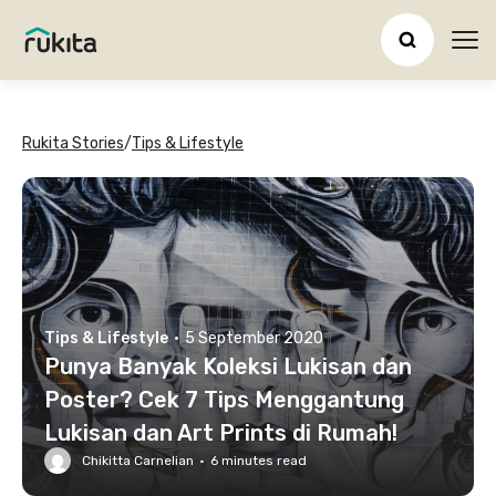
Ope
Rukita Stories
/
Tips & Lifestyle
Tips & Lifestyle
·
5 September 2020
Punya Banyak Koleksi Lukisan dan
Poster? Cek 7 Tips Menggantung
Lukisan dan Art Prints di Rumah!
Chikitta Carnelian
·
6
minutes read