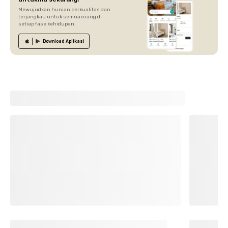
Mewujudkan hunian berkualitas dan
terjangkau untuk semua orang di
setiap fase kehidupan.
Download
Aplikasi