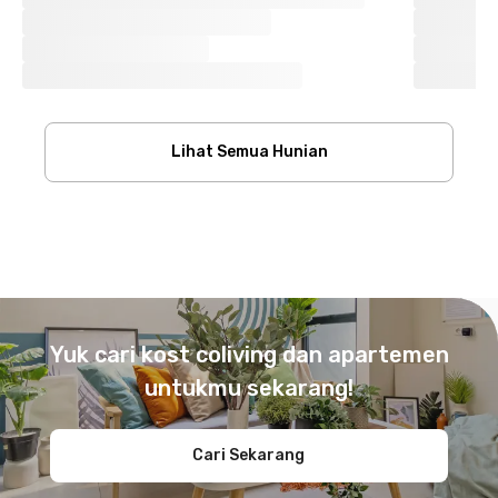
Lihat Semua Hunian
Footer
Yuk cari kost coliving dan apartemen
untukmu sekarang!
Cari Sekarang