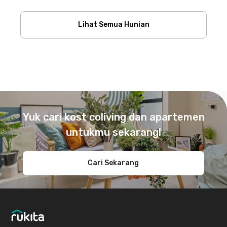
Lihat Semua Hunian
Footer
Yuk cari kost coliving dan apartemen
untukmu sekarang!
Cari Sekarang