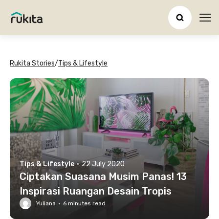
Ope
Rukita Stories
/
Tips & Lifestyle
Tips & Lifestyle
·
22 July 2020
Ciptakan Suasana Musim Panas! 13
Inspirasi Ruangan Desain Tropis
Yuliana
·
6
minutes read