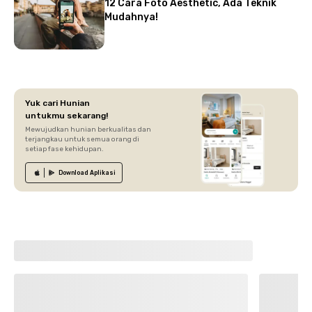
12 Cara Foto Aesthetic, Ada Teknik
Mudahnya!
Yuk cari Hunian
untukmu sekarang!
Mewujudkan hunian berkualitas dan
terjangkau untuk semua orang di
setiap fase kehidupan.
Download
Aplikasi