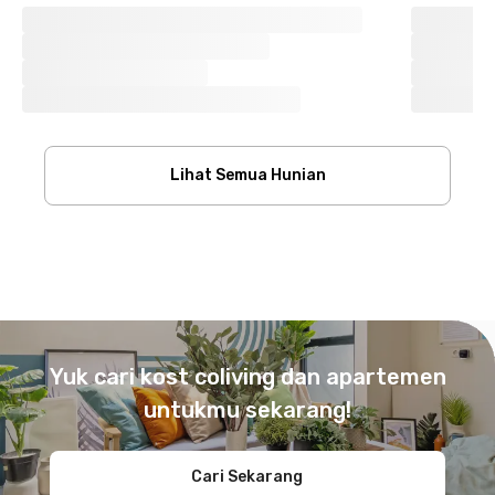
Lihat Semua Hunian
Footer
Yuk cari kost coliving dan apartemen
untukmu sekarang!
Cari Sekarang