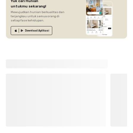
Yuk cari Hunian
untukmu sekarang!
Mewujudkan hunian berkualitas dan
terjangkau untuk semua orang di
setiap fase kehidupan.
Download
Aplikasi