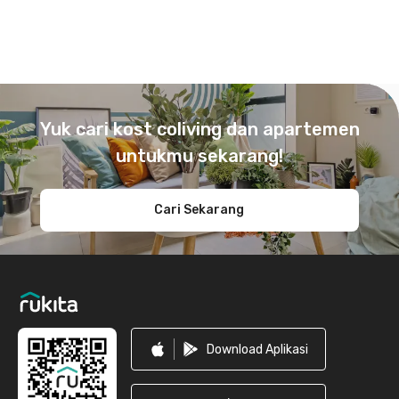
Footer
Yuk cari kost coliving dan apartemen
untukmu sekarang!
Cari Sekarang
Download Aplikasi