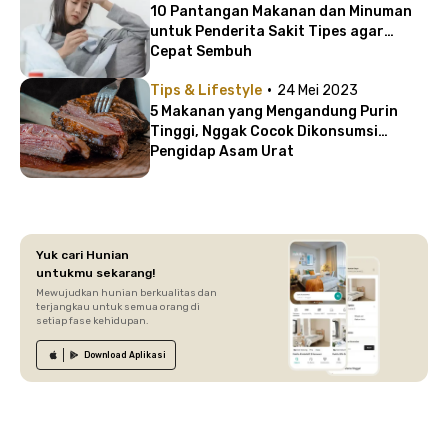
10 Pantangan Makanan dan Minuman
untuk Penderita Sakit Tipes agar
Cepat Sembuh
·
Tips & Lifestyle
24 Mei 2023
5 Makanan yang Mengandung Purin
Tinggi, Nggak Cocok Dikonsumsi
Pengidap Asam Urat
Yuk cari Hunian
untukmu sekarang!
Mewujudkan hunian berkualitas dan
terjangkau untuk semua orang di
setiap fase kehidupan.
Download
Aplikasi