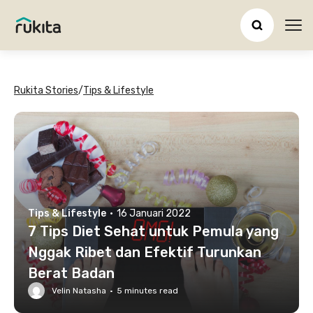
Ope
Rukita Stories
/
Tips & Lifestyle
Tips & Lifestyle
·
16 Januari 2022
7 Tips Diet Sehat untuk Pemula yang
Nggak Ribet dan Efektif Turunkan
Berat Badan
Velin Natasha
·
5
minutes read