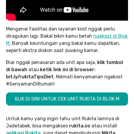
Mengenai fasilitas dan layanan kost nggak perlu
diragukan lagi. Bakal bikin kamu betah
ngekost di Blok
M
. Banyak keuntungan yang bakal kamu dapatkan,
seperti ekstra diskon saat
booking
kamar.
Biar nggak penasaran ada unit apa saja,
klik tombol
di bawah
atau
ketik link ini di browser:
bit.ly/rukitaTipsDiet
. Nikmati kenyamanan ngekost
#SenyamanDiRumah!
KLIK DI SINI UNTUK CEK UNIT RUKITA DI BLOK M
Untuk kamu yang ingin tahu unit Rukita lainnya di
Jadetabek, bisa mengakses
rukita.co
atau install
aplikasi Rukita
, juga dapat menghubungi
Nikita