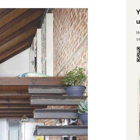
Y
u
M
s