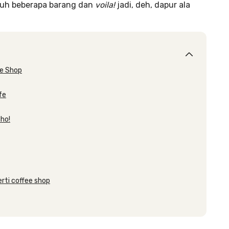
tuh beberapa barang dan
voila!
jadi, deh, dapur ala
ee Shop
fe
lho!
rti coffee shop