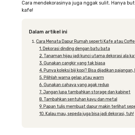
Cara mendekorasinya juga nggak sulit. Hanya bu
kafe!
Dalam artikel ini
Cara Menata Dapur Rumah seperti Kafe atau Coff
1. Dekorasi dinding dengan batu bata
2. Tanaman hijau jadi kunci utama dekorasi ala ka
3. Gunakan cangkir yang tak biasa
4. Punya koleksi biji kopi? Bisa dijadikan pajangan, 
5. Pilihlah warna gelap atau warm
6. Gunakan cahaya yang agak redup
7. Jangan lupa tambahkan storage dan kabinet
8. Tambahkan sentuhan kayu dan metal
9. Papan tulis membuat dapur makin terlihat sepe
10. Kalau mau, sepeda juga bisa jadi dekorasi, tuh!