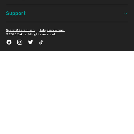
Support
Syarat & Ketentuan
Kebijakan Privasi
©
2026 Rukita. All rights reserved.
Facebook
Instagram
Twitter
TikTok