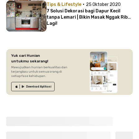
·
Tips & Lifestyle
25 Oktober 2020
7 Solusi Dekorasi bagi Dapur Kecil
tanpa Lemari | Bikin Masak Nggak Ribet
Lagi!
Yuk cari Hunian
untukmu sekarang!
Mewujudkan hunian berkualitas dan
terjangkau untuk semua orang di
setiap fase kehidupan.
Download
Aplikasi