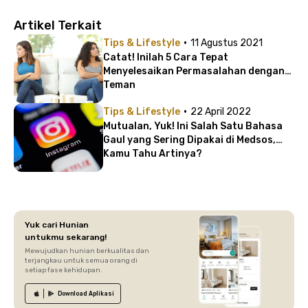
Artikel Terkait
·
Tips & Lifestyle
11 Agustus 2021
Catat! Inilah 5 Cara Tepat
Menyelesaikan Permasalahan dengan
Teman
·
Tips & Lifestyle
22 April 2022
Mutualan, Yuk! Ini Salah Satu Bahasa
Gaul yang Sering Dipakai di Medsos,
Kamu Tahu Artinya?
Yuk cari Hunian
untukmu sekarang!
Mewujudkan hunian berkualitas dan
terjangkau untuk semua orang di
setiap fase kehidupan.
Download
Aplikasi