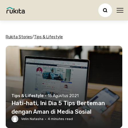
Ope
Rukita Stories
/
Tips & Lifestyle
Tips & Lifestyle
·
15 Agustus 2021
Hati-hati, Ini Dia 5 Tips Berteman
dengan Aman di Media Sosial
Velin Natasha
·
4
minutes read