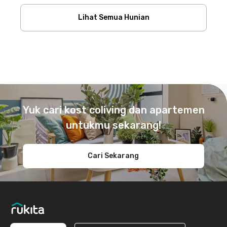
Lihat Semua Hunian
Footer
Yuk cari kost coliving dan apartemen
untukmu sekarang!
Cari Sekarang