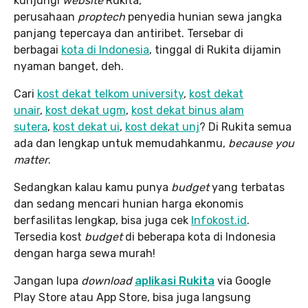
kunjungi
website
Rukita,
perusahaan
proptech
penyedia hunian sewa jangka
panjang tepercaya dan antiribet. Tersebar di
berbagai
kota di Indonesia
, tinggal di Rukita dijamin
nyaman banget, deh.
Cari
kost dekat telkom university
,
kost dekat
unair
,
kost dekat ugm
,
kost dekat binus alam
sutera
,
kost dekat ui
,
kost dekat unj
? Di Rukita semua
ada dan lengkap untuk memudahkanmu,
because you
matter
.
Sedangkan kalau kamu punya
budget
yang terbatas
dan sedang mencari hunian harga ekonomis
berfasilitas lengkap, bisa juga cek
Infokost.id
.
Tersedia kost
budget
di beberapa kota di Indonesia
dengan harga sewa murah!
Jangan lupa
download
aplikasi Rukita
via Google
Play Store atau App Store, bisa juga langsung