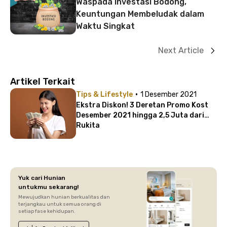
Waspada Investasi Bodong,
Keuntungan Membeludak dalam
Waktu Singkat
Next Article
Artikel Terkait
·
Tips & Lifestyle
1 Desember 2021
Ekstra Diskon! 3 Deretan Promo Kost
Desember 2021 hingga 2,5 Juta dari
Rukita
Yuk cari Hunian
untukmu sekarang!
Mewujudkan hunian berkualitas dan
terjangkau untuk semua orang di
setiap fase kehidupan.