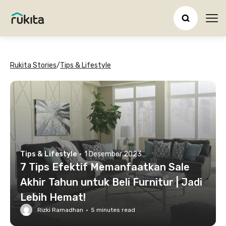
Ope
Rukita Stories
/
Tips & Lifestyle
Tips & Lifestyle
·
1 Desember 2023
7 Tips Efektif Memanfaatkan Sale
Akhir Tahun untuk Beli Furnitur | Jadi
Lebih Hemat!
Rizki Ramadhan
·
5
minutes read