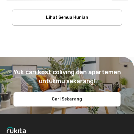
Lihat Semua Hunian
Footer
Yuk cari kost coliving dan apartemen
untukmu sekarang!
Cari Sekarang