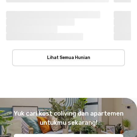
Lihat Semua Hunian
Footer
Yuk cari kost coliving dan apartemen
untukmu sekarang!