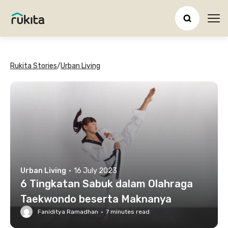
Ope
Rukita Stories
/
Urban Living
Urban Living
·
16 July 2023
6 Tingkatan Sabuk dalam Olahraga
Taekwondo beserta Maknanya
Faniditya Ramadhan
·
7
minutes read