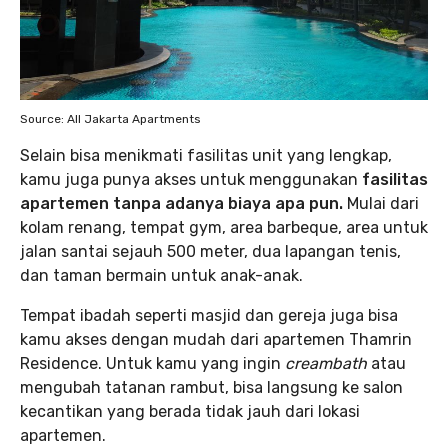
Source: All Jakarta Apartments
Selain bisa menikmati fasilitas unit yang lengkap,
kamu juga punya akses untuk menggunakan
fasilitas
apartemen tanpa adanya biaya apa pun.
Mulai dari
kolam renang, tempat gym, area barbeque, area untuk
jalan santai sejauh 500 meter, dua lapangan tenis,
dan taman bermain untuk anak-anak.
Tempat ibadah seperti masjid dan gereja juga bisa
kamu akses dengan mudah dari apartemen Thamrin
Residence. Untuk kamu yang ingin
creambath
atau
mengubah tatanan rambut, bisa langsung ke salon
kecantikan yang berada tidak jauh dari lokasi
apartemen.