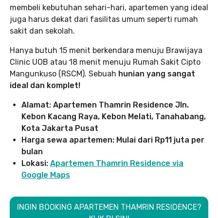
membeli kebutuhan sehari-hari, apartemen yang ideal
juga harus dekat dari fasilitas umum seperti rumah
sakit dan sekolah.
Hanya butuh 15 menit berkendara menuju Brawijaya
Clinic UOB atau 18 menit menuju Rumah Sakit Cipto
Mangunkuso (RSCM). Sebuah
hunian yang sangat
ideal dan komplet!
Alamat: Apartemen Thamrin Residence
Jln.
Kebon Kacang Raya, Kebon Melati, Tanahabang,
Kota Jakarta Pusat
Harga sewa apartemen: Mulai dari Rp11 juta per
bulan
Lokasi:
Apartemen Thamrin Residence via
Google Maps
INGIN BOOKING APARTEMEN THAMRIN RESIDENCE?