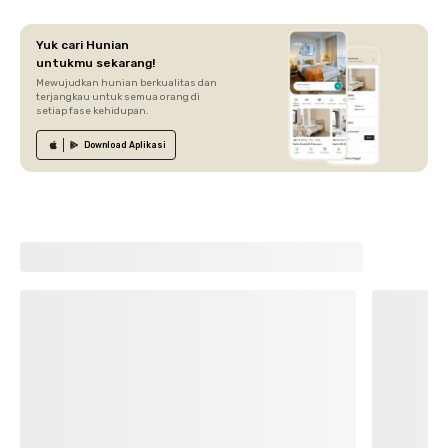
Yuk cari Hunian
untukmu sekarang!
Mewujudkan hunian berkualitas dan
terjangkau untuk semua orang di
setiap fase kehidupan.
Download
Aplikasi