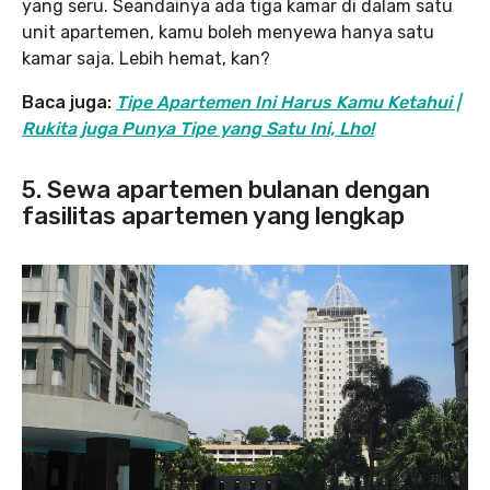
yang seru. Seandainya ada tiga kamar di dalam satu
unit apartemen, kamu boleh menyewa hanya satu
kamar saja. Lebih hemat, kan?
Baca juga:
Tipe Apartemen Ini Harus Kamu Ketahui |
Rukita juga Punya Tipe yang Satu Ini, Lho!
5. Sewa apartemen bulanan dengan
fasilitas apartemen yang lengkap