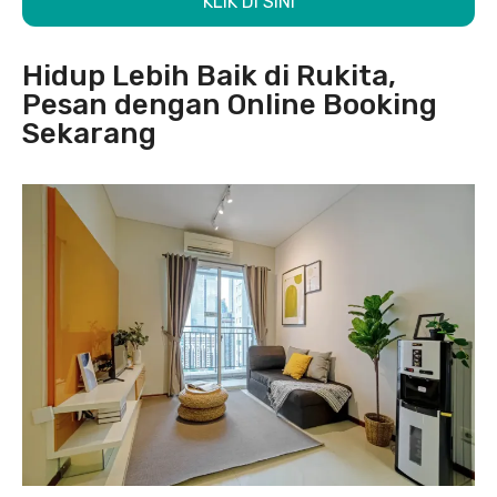
KLIK DI SINI
Hidup Lebih Baik di Rukita,
Pesan dengan Online Booking
Sekarang