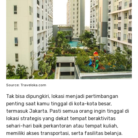
Source: Traveloka.com
Tak bisa dipungkiri, lokasi menjadi pertimbangan
penting saat kamu tinggal di kota-kota besar,
termasuk Jakarta. Pasti semua orang ingin tinggal di
lokasi strategis yang dekat tempat beraktivitas
sehari-hari baik perkantoran atau tempat kuliah,
memiliki akses transportasi, serta fasilitas belanja.