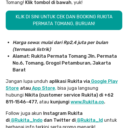
Tomang!
Klik tombol di bawah
, yuk!
KLIK DI SINI UNTUK CEK DAN BOOKING RUKITA
PERMATA TOMANG, BURUAN!
Harga sewa: mulai dari Rp2,4 juta per bulan
(termasuk listrik)
Alamat: Rukita Permata Tomang Jln. Permata
No.6, Tomang, Grogol Petamburan, Jakarta
Barat
Jangan lupa unduh
aplikasi Rukita via
Google Play
Store
atau
App Store
,
bisa juga langsung
hubungi
Nikita (customer service Rukita) di +62
811-1546-477,
atau
kunjungi
www.Rukita.co
.
Follow juga akun
Instagram Rukita
di
@Rukita_Indo
dan Twitter di
@Rukita_Id
untuk
berbagai info terkini serta promo menarik!