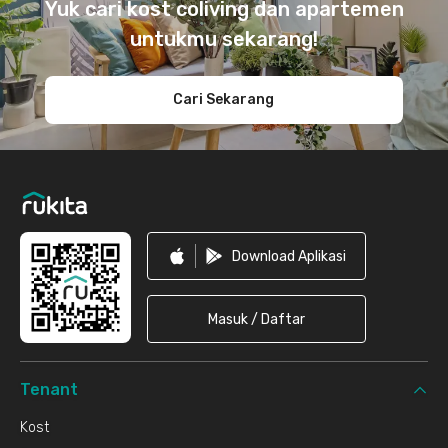
Yuk cari kost coliving dan apartemen
untukmu sekarang!
Cari Sekarang
Download Aplikasi
Masuk / Daftar
Tenant
Kost