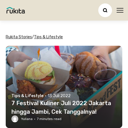
Ope
Rukita Stories
/
Tips & Lifestyle
Tips & Lifestyle
·
13 Juli 2022
7 Festival Kuliner Juli 2022 Jakarta
hingga Jambi, Cek Tanggalnya!
Yuliana
·
7
minutes read