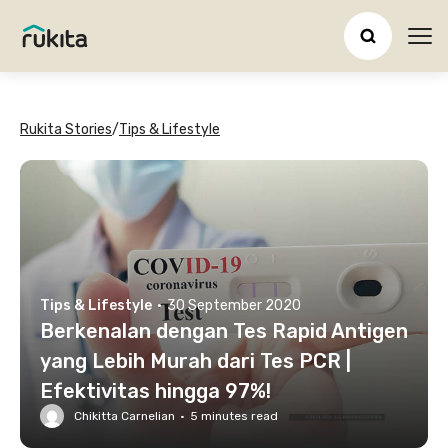
Ope
Rukita Stories
/
Tips & Lifestyle
Tips & Lifestyle
·
30 September 2020
Berkenalan dengan Tes Rapid Antigen
yang Lebih Murah dari Tes PCR |
Efektivitas hingga 97%!
Chikitta Carnelian
·
5
minutes read