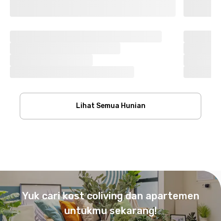
Lihat Semua Hunian
Footer
Yuk cari kost coliving dan apartemen
untukmu sekarang!