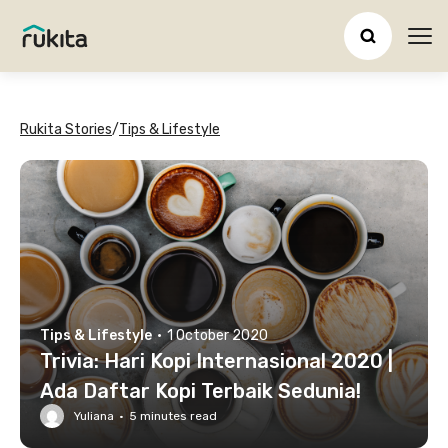
Ope
Rukita Stories
/
Tips & Lifestyle
Tips & Lifestyle
·
1 October 2020
Trivia: Hari Kopi Internasional 2020 |
Ada Daftar Kopi Terbaik Sedunia!
Yuliana
·
5
minutes read