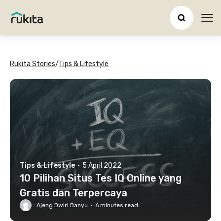
Ope
Rukita Stories
/
Tips & Lifestyle
Tips & Lifestyle
·
5 April 2022
10 Pilihan Situs Tes IQ Online yang
Gratis dan Terpercaya
Ajeng Dwiri Banyu
·
6
minutes read