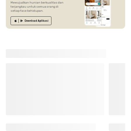
Mewujudkan hunian berkualitas dan
terjangkau untuk semua orang di
setiap fase kehidupan.
Download
Aplikasi