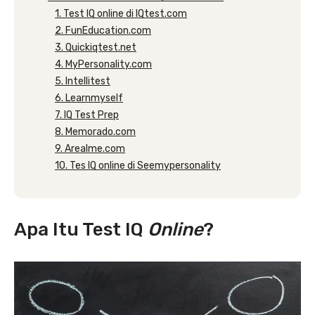
1. Test IQ online di IQtest.com
2. FunEducation.com
3. Quickiqtest.net
4. MyPersonality.com
5. Intellitest
6. Learnmyself
7. IQ Test Prep
8. Memorado.com
9. Arealme.com
10. Tes IQ online di Seemypersonality
Apa Itu Test IQ
Online
?