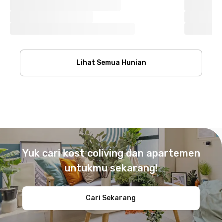
Lihat Semua Hunian
Footer
Yuk cari kost coliving dan apartemen
untukmu sekarang!
Cari Sekarang