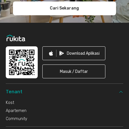
Cari Sekarang
Download Aplikasi
Masuk / Daftar
Tenant
Kost
Apartemen
Community