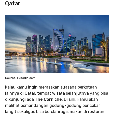
Qatar
Source: Expedia.com
Kalau kamu ingin merasakan suasana perkotaan
lainnya di Qatar, tempat wisata selanjutnya yang bisa
dikunjungi ada
The Corniche
. Di sini, kamu akan
melihat pemandangan gedung-gedung pencakar
langit sekaligus bisa berolahraga, makan di restoran