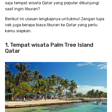
saja tempat wisata Qatar yang populer dikunjungi
saat ingin liburan?
Berikut ini ulasan lengkapnya untukmu! Jangan lupa
cek juga berapa biaya liburan ke Qatar yang perlu
kamu siapkan.
1. Tempat wisata Palm Tree Island
Qatar