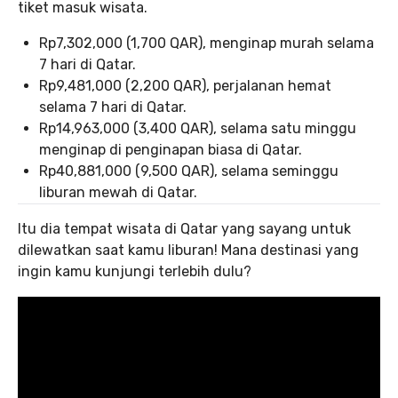
tiket masuk wisata.
Rp7,302,000 (1,700 QAR), menginap murah selama
7 hari di Qatar.
Rp9,481,000 (2,200 QAR), perjalanan hemat
selama 7 hari di Qatar.
Rp14,963,000 (3,400 QAR), selama satu minggu
menginap di penginapan biasa di Qatar.
Rp40,881,000 (9,500 QAR), selama seminggu
liburan mewah di Qatar.
Itu dia tempat wisata di Qatar yang sayang untuk
dilewatkan saat kamu liburan! Mana destinasi yang
ingin kamu kunjungi terlebih dulu?