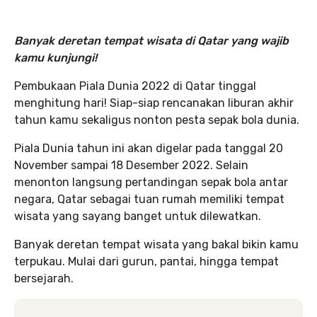
Banyak deretan tempat wisata di Qatar yang wajib
kamu kunjungi!
Pembukaan Piala Dunia 2022 di Qatar tinggal
menghitung hari! Siap-siap rencanakan liburan akhir
tahun kamu sekaligus nonton pesta sepak bola dunia.
Piala Dunia tahun ini akan digelar pada tanggal 20
November sampai 18 Desember 2022. Selain
menonton langsung pertandingan sepak bola antar
negara, Qatar sebagai tuan rumah memiliki tempat
wisata yang sayang banget untuk dilewatkan.
Banyak deretan tempat wisata yang bakal bikin kamu
terpukau. Mulai dari gurun, pantai, hingga tempat
bersejarah.