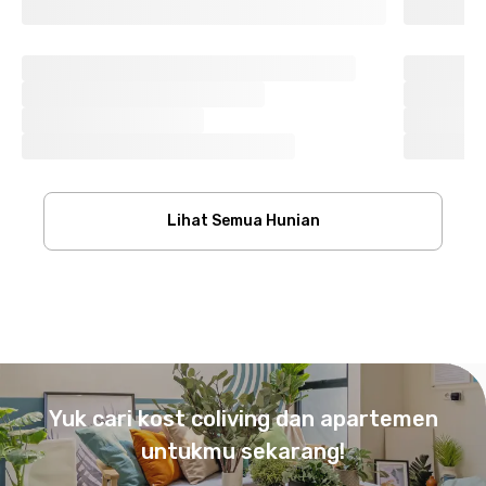
Lihat Semua Hunian
Footer
Yuk cari kost coliving dan apartemen
untukmu sekarang!