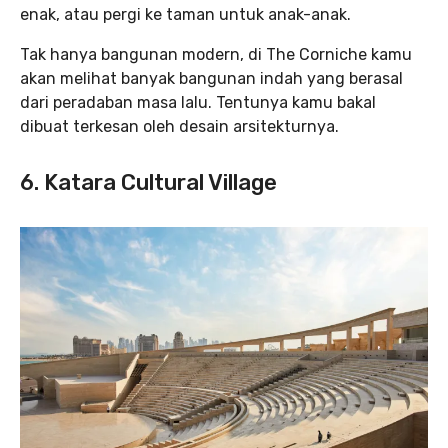
enak, atau pergi ke taman untuk anak-anak.
Tak hanya bangunan modern, di The Corniche kamu
akan melihat banyak bangunan indah yang berasal
dari peradaban masa lalu. Tentunya kamu bakal
dibuat terkesan oleh desain arsitekturnya.
6. Katara Cultural Village