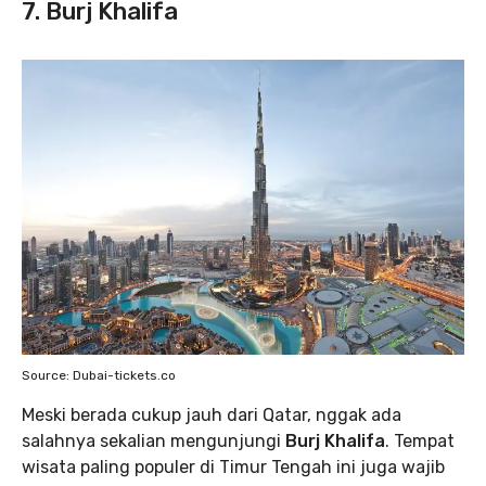
7. Burj Khalifa
Source: Dubai-tickets.co
Meski berada cukup jauh dari Qatar, nggak ada
salahnya sekalian mengunjungi
Burj Khalifa
. Tempat
wisata paling populer di Timur Tengah ini juga wajib