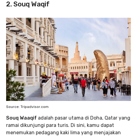
2. Souq Waqif
Source: Tripadvisor.com
Souq Waaqif
adalah pasar utama di Doha, Qatar yang
ramai dikunjungi para turis. Di sini, kamu dapat
menemukan pedagang kaki lima yang menjajakan