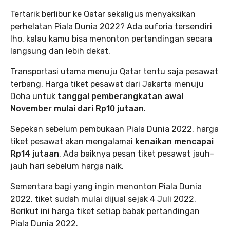
Tertarik berlibur ke Qatar sekaligus menyaksikan
perhelatan Piala Dunia 2022? Ada euforia tersendiri
lho, kalau kamu bisa menonton pertandingan secara
langsung dan lebih dekat.
Transportasi utama menuju Qatar tentu saja pesawat
terbang. Harga tiket pesawat dari Jakarta menuju
Doha untuk
tanggal pemberangkatan awal
November mulai dari Rp10 jutaan
.
Sepekan sebelum pembukaan Piala Dunia 2022, harga
tiket pesawat akan mengalamai
kenaikan mencapai
Rp14 jutaan
. Ada baiknya pesan tiket pesawat jauh-
jauh hari sebelum harga naik.
Sementara bagi yang ingin menonton Piala Dunia
2022, tiket sudah mulai dijual sejak 4 Juli 2022.
Berikut ini harga tiket setiap babak pertandingan
Piala Dunia 2022.