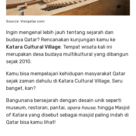
Source: Visiqatar.com
Ingin mengenal lebih jauh tentang sejarah dan
budaya Qatar? Rencanakan kunjungan kamu ke
Katara Cultural Village
. Tempat wisata kali ini
merupakan desa budaya multikultural yang dibangun
sejak 2010.
Kamu bisa mempelajari kehidupan masyarakat Qatar
sejak zaman dahulu di Katara Cultural Village. Seru
banget, kan?
Bangunana bersejarah dengan desain unik seperti
museum, restoran, pantai,
opera house
, hingga Masjid
of Katara yang disebut sebagai masjid paling indah di
Qatar bisa kamu lihat!