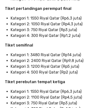
Tiket pertandingan perempat final
Kategori 1: 1550 Riyal Qatar (Rp6,3 juta)
Kategori 2: 1050 Riyal Qatar (Rp4,3 juta)
Kategori 3: 750 Riyal Qatar (Rp3 juta)
Kategori 4: 300 Riyal Qatar (Rp1,2 juta)
Tiket semifinal
Kategori 1: 3480 Riyal Qatar (Rp14 juta)
Kategori 2: 2400 Riyal Qatar (Rp9,8 juta)
Kategori 3: 1200 Riyal Qatar (Rp5 juta)
Kategori 4: 500 Riyal Qatar (Rp2 juta)
Tiket perebutan tempat ketiga
Kategori 1: 1550 Riyal Qatar (Rp6,3 juta)
Kategori 2: 1100 Riyal Qatar (Rp4,5 juta)
Kategori 3: 750 Riyal Qatar (Rp3 juta)