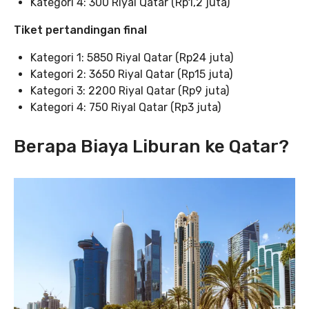
Kategori 4: 300 Riyal Qatar (Rp1,2 juta)
Tiket pertandingan final
Kategori 1: 5850 Riyal Qatar (Rp24 juta)
Kategori 2: 3650 Riyal Qatar (Rp15 juta)
Kategori 3: 2200 Riyal Qatar (Rp9 juta)
Kategori 4: 750 Riyal Qatar (Rp3 juta)
Berapa Biaya Liburan ke Qatar?