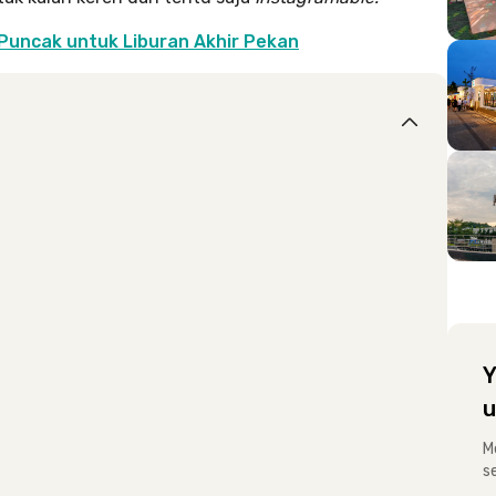
Puncak untuk Liburan Akhir Pekan
Y
u
M
s