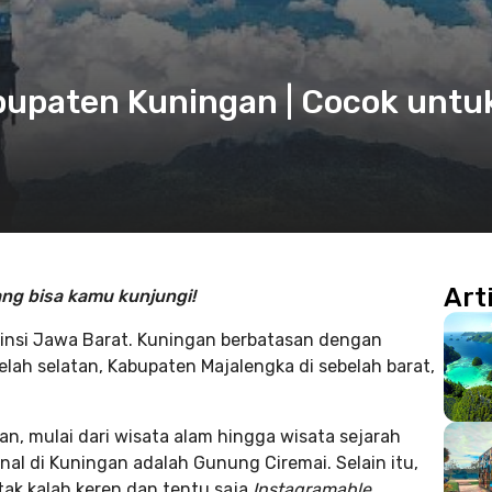
bupaten Kuningan | Cocok untu
Art
ang bisa kamu kunjungi!
vinsi Jawa Barat. Kuningan berbatasan dengan
elah selatan, Kabupaten Majalengka di sebelah barat,
n, mulai dari wisata alam hingga wisata sejarah
enal di Kuningan adalah Gunung Ciremai. Selain itu,
tak kalah keren dan tentu saja
Instagramable.