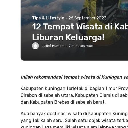
Tips & Lifestyle
·
26 September 2023
12 Tempat Wisata di Ka
Liburan Keluarga!
Luthfi Humam
·
7
minutes read
Inilah rekomendasi tempat wisata di Kuningan y
Kabupaten Kuningan terletak di bagian timur Pro
Cirebon di sebelah utara, Kabupaten Ciamis di seb
dan Kabupaten Brebes di sebelah barat.
Ada banyak destinasi wisata di Kabupaten Kuninga
yang tak kalah seru. Salah satu objek wisata terk
kuningan juga memiliki wisata alam lainnya yang 