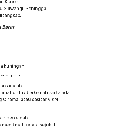
r. Konon,
bu Siliwangi. Sehingga
ditangkap.
a Barat
ikidang.com
gan adalah
tempat untuk berkemah serta ada
ng Ciremai atau sekitar 9 KM
gan berkemah
n menikmati udara sejuk di