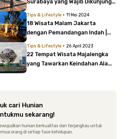
Surabaya yang Wajib Dikunjungi,
Ada yang Bak Korea dan Jepang!
·
Tips & Lifestyle
11 Mei 2024
18 Wisata Malam Jakarta
dengan Pemandangan Indah |
Pilihan Tempat Melepas Penat!
·
Tips & Lifestyle
26 April 2023
22 Tempat Wisata Majalengka
yang Tawarkan Keindahan Alam
Memesona | Bikin Liburan Kamu
Semakin Seru!
uk cari Hunian
ntukmu sekarang!
ewujudkan hunian berkualitas dan terjangkau untuk
emua orang di setiap fase kehidupan.