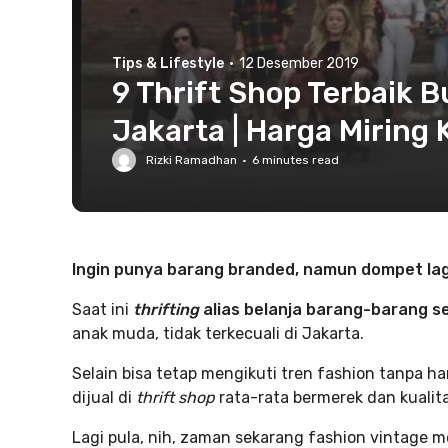
Tips & Lifestyle
·
12 Desember 2019
9 Thrift Shop Terbaik 
Jakarta | Harga Miring 
Rizki Ramadhan
·
6
minutes read
Ingin punya barang branded, namun dompet lagi 
Saat ini
thrifting
alias belanja barang-barang s
anak muda, tidak terkecuali di Jakarta.
Selain bisa tetap mengikuti tren fashion tanpa h
dijual di
thrift shop
rata-rata bermerek dan kualit
Lagi pula, nih, zaman sekarang fashion vintage me