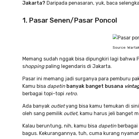
Jakarta?
Daripada penasaran, yuk, baca selengkap
1. Pasar Senen/Pasar Poncol
Source: Warta
Memang sudah nggak bisa dipungkiri lagi bahwa P
s
hopping
paling legendaris di Jakarta.
Pasar ini memang jadi surganya para pemburu pa
Kamu bisa
dapetin
banyak banget busana
vinta
berbagai topi-topi
retro
.
Ada banyak
outlet
yang bisa kamu temukan di sini
oleh sang pemilik
outlet,
kamu harus jeli banget me
Kalau beruntung, nih, kamu bisa
dapetin
berbagai
bagus. Kekurangannya, tuh, cuma kurang nyaman s