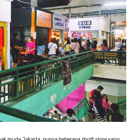
anak muda Jakarta, punya beberapa
thrift store
yang