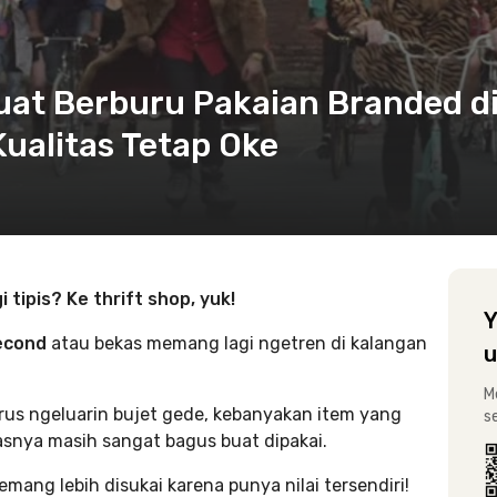
Buat Berburu Pakaian Branded d
Kualitas Tetap Oke
tipis? Ke thrift shop, yuk!
Y
econd
atau bekas memang lagi ngetren di kalangan
u
M
arus ngeluarin bujet gede, kebanyakan item yang
s
asnya masih sangat bagus buat dipakai.
mang lebih disukai karena punya nilai tersendiri!