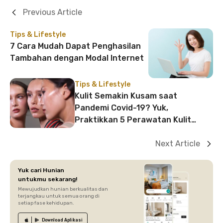
Previous Article
Tips & Lifestyle
7 Cara Mudah Dapat Penghasilan
Tambahan dengan Modal Internet
Tips & Lifestyle
Kulit Semakin Kusam saat
Pandemi Covid-19? Yuk,
Praktikkan 5 Perawatan Kulit
untuk Usir Stres pada Kulit!
Next Article
Yuk cari Hunian
untukmu sekarang!
Mewujudkan hunian berkualitas dan
terjangkau untuk semua orang di
setiap fase kehidupan.
Download
Aplikasi