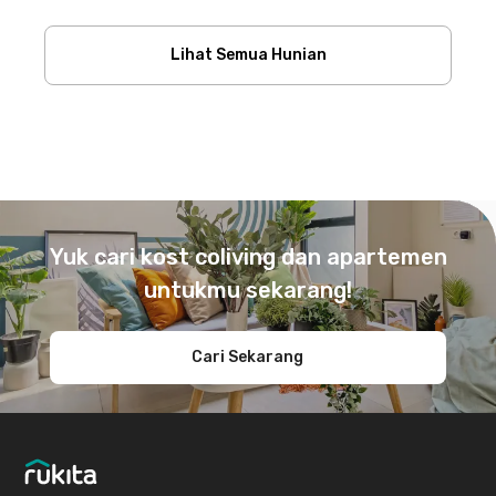
Lihat Semua Hunian
Footer
Yuk cari kost coliving dan apartemen
untukmu sekarang!
Cari Sekarang