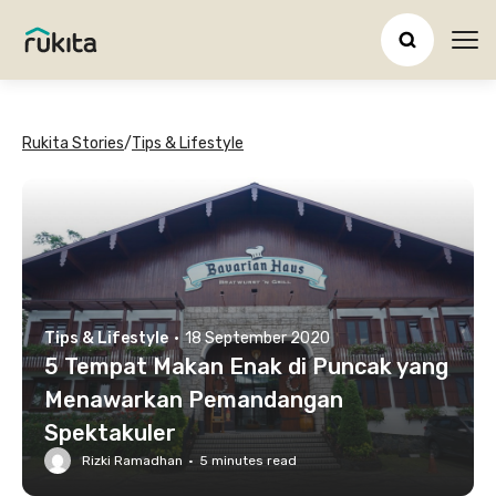
Ope
Rukita Stories
/
Tips & Lifestyle
Tips & Lifestyle
·
18 September 2020
5 Tempat Makan Enak di Puncak yang
Menawarkan Pemandangan
Spektakuler
Rizki Ramadhan
·
5
minutes read