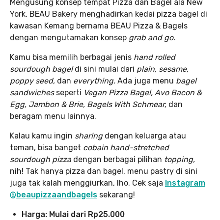
Mengusung konsep tempat Pizza dan Bagel ala New
York, BEAU Bakery menghadirkan kedai pizza bagel di
kawasan Kemang bernama BEAU Pizza & Bagels
dengan mengutamakan konsep
grab and go.
Kamu bisa memilih berbagai jenis
hand rolled
sourdough bagel
di sini mulai dari
plain, sesame,
poppy seed,
dan
everything.
Ada juga menu
bagel
sandwiches
seperti
Vegan Pizza Bagel, Avo Bacon &
Egg, Jambon & Brie, Bagels With Schmear,
dan
beragam menu lainnya.
Kalau kamu ingin
sharing
dengan keluarga atau
teman, bisa banget
cobain
hand-stretched
sourdough pizza
dengan berbagai pilihan
topping,
nih!
Tak hanya pizza dan bagel, menu pastry di sini
juga tak kalah menggiurkan, lho. Cek saja
Instagram
@beaupizzaandbagels
sekarang!
Harga: Mulai dari Rp25.000