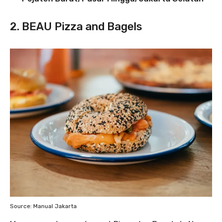
2. BEAU Pizza and Bagels
Source: Manual Jakarta