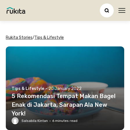
Ope
Rukita Stories
/
Tips & Lifestyle
Tips & Lifestyle
·
20 January 2022
5 Rekomendasi Tempat Makan Bagel
Enak di Jakarta, Sarapan Ala New
York!
Salsabila Kintan
·
6
minutes read