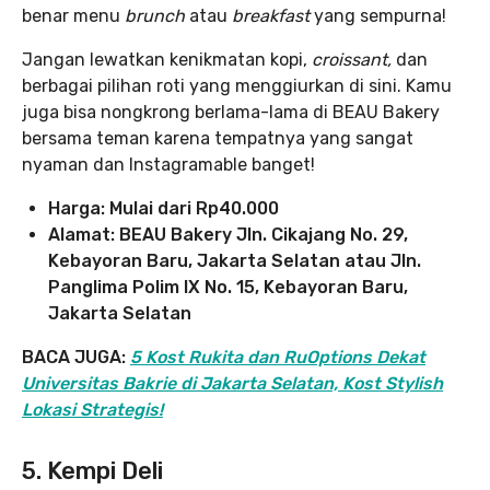
benar menu
brunch
atau
breakfast
yang sempurna!
Jangan lewatkan kenikmatan kopi,
croissant,
dan
berbagai pilihan roti yang menggiurkan di sini. Kamu
juga bisa nongkrong berlama-lama di BEAU Bakery
bersama teman karena tempatnya yang sangat
nyaman dan Instagramable
banget!
Harga: Mulai dari Rp40.000
Alamat: BEAU Bakery Jln. Cikajang No. 29,
Kebayoran Baru, Jakarta Selatan atau Jln.
Panglima Polim IX No. 15, Kebayoran Baru,
Jakarta Selatan
BACA JUGA:
5 Kost Rukita dan RuOptions Dekat
Universitas Bakrie di Jakarta Selatan, Kost Stylish
Lokasi Strategis!
5. Kempi Deli