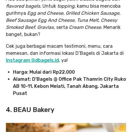
flavored bagels.
Untuk
topping,
kamu bisa mencoba
gurihnya
Egg and Cheese, Grilled Chicken Sausage,
Beef Sausage Egg And Cheese, Tuna Melt, Cheesy
Smoked Beef, Gravlax,
serta
Cream Cheese.
Menarik
banget, bukan?
Cek juga berbagai macam testimoni, menu, cara
memesan, dan informasi lokasi D’Bagels di Jakarta di
Instagram @dbagels.id
, ya!
Harga: Mulai dari Rp22.000
Alamat: D’Bagels @ Office Pak Thamrin City Ruko
AB 10-11, Kebon Melati, Tanah Abang, Jakarta
Pusat
4. BEAU Bakery