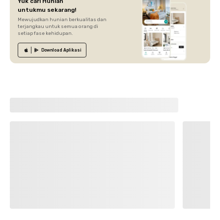
Yuk cari Hunian
untukmu sekarang!
Mewujudkan hunian berkualitas dan
terjangkau untuk semua orang di
setiap fase kehidupan.
Download
Aplikasi