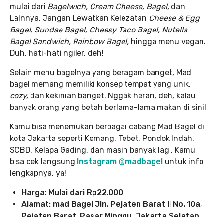
mulai dari
Bagelwich, Cream Cheese, Bagel,
dan
Lainnya. Jangan Lewatkan Kelezatan
Cheese & Egg
Bagel, Sundae Bagel, Cheesy Taco Bagel, Nutella
Bagel Sandwich, Rainbow Bagel,
hingga menu vegan.
Duh, hati-hati ngiler, deh!
Selain menu bagelnya yang beragam banget, Mad
bagel memang memiliki konsep tempat yang unik,
cozy,
dan kekinian banget. Nggak heran, deh, kalau
banyak orang yang betah berlama-lama makan di sini!
Kamu bisa menemukan berbagai cabang Mad Bagel di
kota Jakarta seperti Kemang, Tebet, Pondok Indah,
SCBD, Kelapa Gading, dan masih banyak lagi. Kamu
bisa cek langsung
Instagram @madbagel
untuk info
lengkapnya, ya!
Harga: Mulai dari Rp22.000
Alamat: mad Bagel Jln. Pejaten Barat II No. 10a,
Pejaten Barat, Pasar Minggu, Jakarta Selatan