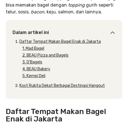
bisa memakan bagel dengan
topping
gurih seperti
telur, sosis,
bacon,
keju, salmon, dan lainnya.
Dalam artikel ini
Daftar Tempat Makan Bagel Enak di Jakarta
1. Mad Bagel
2. BEAU Pizza and Bagels
3. D’Bagels
4. BEAU Bakery
5. Kempi Deli
Kost Rukita Dekat Berbagai Destinasi Hangout
Daftar Tempat Makan Bagel
Enak di Jakarta