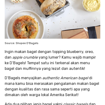
Source: Shopee D’Bagels
Ingin makan bagel dengan topping blueberry, oreo,
dan
apple crumble
yang lumer? Kamu wajib mampir
ke D’Bagels! Tempat satu ini terkenal akan menu
bagel dan muffinnya yang lezat dan autentik!
D’Bagels menyajikan
authentic American bagel
di
mana kamu bisa merasakan pengalaman makan bagel
dengan kualitas dan rasa sama seperti apa yang
dimakan oleh warga lokal Amerika Serikat!
Ada dua pilihan jenis bagel yakni
classic bagels
dan