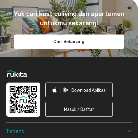
Footer
Yuk cari kost coliving dan apartemen
untukmu sekarang!
Cari Sekarang
Download Aplikasi
Masuk / Daftar
Tenant