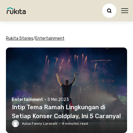
Ope
Rukita Stories
/
Entertainment
Entertainment
·
5 Mei 2023
Intip Tema Ramah Lingkungan di
Setiap Konser Coldplay, Ini 5 Caranya!
Aziza Fanny Larasati
·
4
minutes read