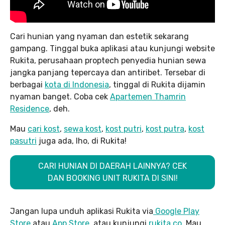
Cari hunian yang nyaman dan estetik sekarang
gampang. Tinggal buka aplikasi atau kunjungi website
Rukita, perusahaan proptech penyedia hunian sewa
jangka panjang tepercaya dan antiribet. Tersebar di
berbagai
kota di Indonesia
, tinggal di Rukita dijamin
nyaman banget. Coba cek
Apartemen Thamrin
Residence
, deh.
Mau
cari kost
,
sewa kost
,
kost putri
,
kost putra
,
kost
pasutri
juga ada, lho, di Rukita!
CARI HUNIAN DI DAERAH LAINNYA? CEK
DAN BOOKING UNIT RUKITA DI SINI!
Jangan lupa unduh aplikasi Rukita via
Google Play
Store
atau
App Store,
atau kunjungi
rukita.co
. Mau