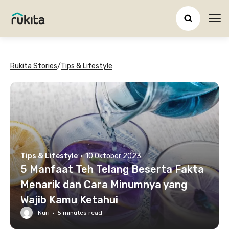
Ope
Rukita Stories
/
Tips & Lifestyle
Tips & Lifestyle
·
10 Oktober 2023
5 Manfaat Teh Telang Beserta Fakta
Menarik dan Cara Minumnya yang
Wajib Kamu Ketahui
Nuri
·
5
minutes read