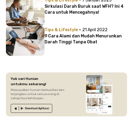
Tips & Lifestyle
7 Januari 2025
Sirkulasi Darah Buruk saat WFH? Ini 4
Cara untuk Mencegahnya!
·
Tips & Lifestyle
21 April 2022
9 Cara Alami dan Mudah Menurunkan
Darah Tinggi Tanpa Obat
Yuk cari Hunian
untukmu sekarang!
Mewujudkan hunian berkualitas dan
terjangkau untuk semua orang di
setiap fase kehidupan.
Download
Aplikasi