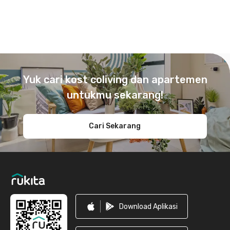
Footer
Yuk cari kost coliving dan apartemen
untukmu sekarang!
Cari Sekarang
Download Aplikasi