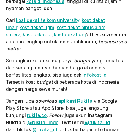
berbagai
kota di Indonesia
, tinggal di Rukita dijamin
nyaman banget, deh.
Cari
kost dekat telkom university
,
kost dekat
unair
,
kost dekat ugm
,
kost dekat binus alam
sutera
,
kost dekat ui
,
kost dekat unj
? Di Rukita semua
ada dan lengkap untuk memudahkanmu,
because you
matter
.
Sedangkan kalau kamu punya
budget
yang terbatas
dan sedang mencari hunian harga ekonomis
berfasilitas lengkap, bisa juga cek
Infokost.id
.
Tersedia kost
budget
di beberapa kota di Indonesia
dengan harga sewa murah!
Jangan lupa
download
aplikasi Rukita
via Google
Play Store atau App Store, bisa juga langsung
kunjungi
rukita.co
.
Follow
juga akun
Instagram
Rukita
di
@rukita_indo
,
Twitter
di
@rukita_id
,
dan
TikTok
@rukita_id
untuk berbagai info hunian