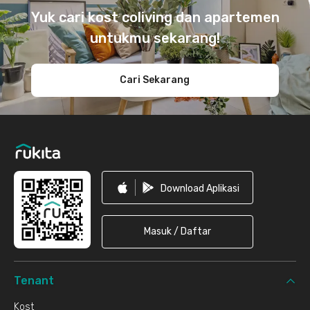
Yuk cari kost coliving dan apartemen
untukmu sekarang!
Cari Sekarang
Download Aplikasi
Masuk / Daftar
Tenant
Kost