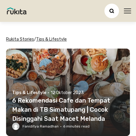
Ope
Rukita Stories
/
Tips & Lifestyle
Tips & Lifestyle
·
12 Oktober 2023
6 Rekomendasi Cafe dan Tempat
Makan di TB Simatupang | Cocok
Disinggahi Saat Macet Melanda
Faniditya Ramadhan
·
6
minutes read