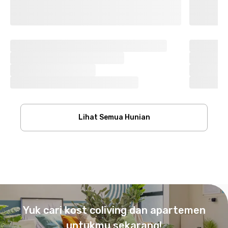
Lihat Semua Hunian
Footer
Yuk cari kost coliving dan apartemen
untukmu sekarang!