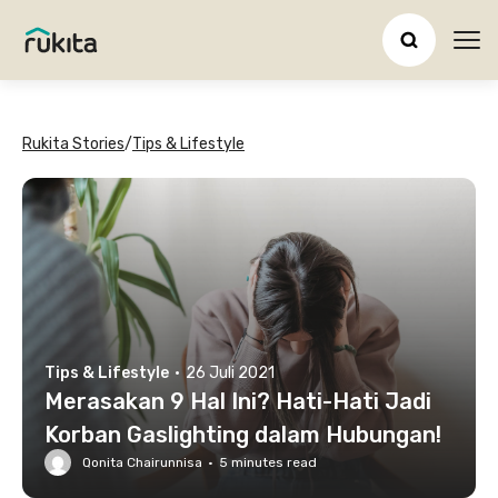
Ope
Rukita Stories
/
Tips & Lifestyle
Tips & Lifestyle
·
26 Juli 2021
Merasakan 9 Hal Ini? Hati-Hati Jadi
Korban Gaslighting dalam Hubungan!
Qonita Chairunnisa
·
5
minutes read