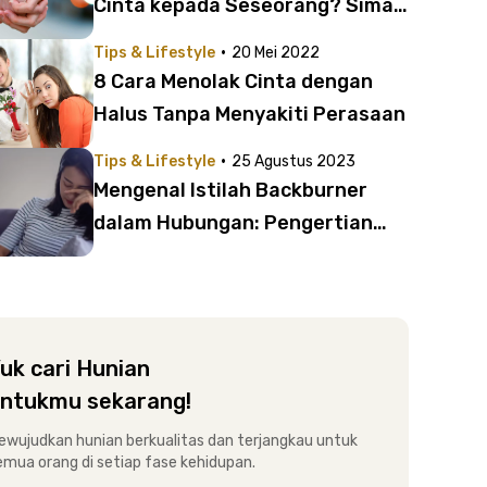
Cinta kepada Seseorang? Simak
6 Tipsnya di Sini
·
Tips & Lifestyle
20 Mei 2022
8 Cara Menolak Cinta dengan
Halus Tanpa Menyakiti Perasaan
·
Tips & Lifestyle
25 Agustus 2023
Mengenal Istilah Backburner
dalam Hubungan: Pengertian
dan Cara Mengatasinya
uk cari Hunian
ntukmu sekarang!
ewujudkan hunian berkualitas dan terjangkau untuk
emua orang di setiap fase kehidupan.