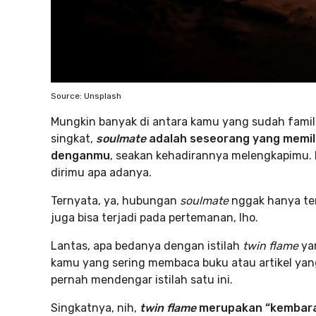
Source: Unsplash
Mungkin banyak di antara kamu yang sudah famili
singkat,
soulmate
adalah seseorang yang memil
denganmu
, seakan kehadirannya melengkapimu.
dirimu apa adanya.
Ternyata, ya, hubungan
soulmate
nggak hanya ter
juga bisa terjadi pada pertemanan, lho.
Lantas, apa bedanya dengan istilah
twin flame
ya
kamu yang sering membaca buku atau artikel yan
pernah mendengar istilah satu ini.
Singkatnya, nih,
twin flame
merupakan “kembaran