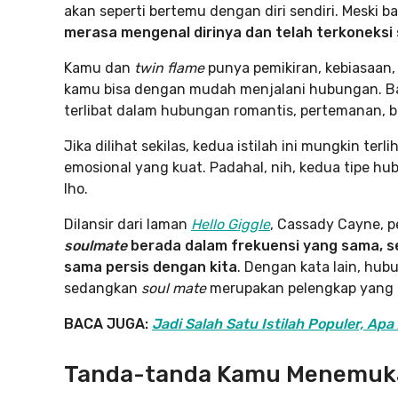
akan seperti bertemu dengan diri sendiri. Meski b
merasa mengenal dirinya dan telah terkoneksi 
Kamu dan
twin flame
punya pemikiran, kebiasaan
kamu bisa dengan mudah menjalani hubungan. Ba
terlibat dalam hubungan romantis, pertemanan, b
Jika dilihat sekilas, kedua istilah ini mungkin te
emosional yang kuat. Padahal, nih, kedua tipe h
lho.
Dilansir dari laman
Hello Giggle
, Cassady Cayne, p
soulmate
berada dalam frekuensi yang sama, 
sama persis dengan kita
. Dengan kata lain, hu
sedangkan
soul mate
merupakan pelengkap yang ad
BACA JUGA:
Jadi Salah Satu Istilah Populer, Ap
Tanda-tanda Kamu Menemuka