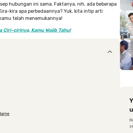
sep hubungan ini sama. Faktanya, nih, ada beberapa
 Kira-kira apa perbedaannya? Yuk, kita intip arti
a kamu telah menemukannya!
 Ciri-cirinya, Kamu Wajib Tahu!
Y
u
flame
M
s