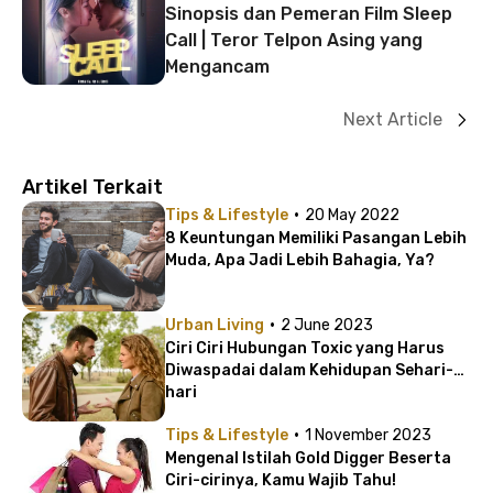
Sinopsis dan Pemeran Film Sleep
Call | Teror Telpon Asing yang
Mengancam
Next Article
Artikel Terkait
·
Tips & Lifestyle
20 May 2022
8 Keuntungan Memiliki Pasangan Lebih
Muda, Apa Jadi Lebih Bahagia, Ya?
·
Urban Living
2 June 2023
Ciri Ciri Hubungan Toxic yang Harus
Diwaspadai dalam Kehidupan Sehari-
hari
·
Tips & Lifestyle
1 November 2023
Mengenal Istilah Gold Digger Beserta
Ciri-cirinya, Kamu Wajib Tahu!