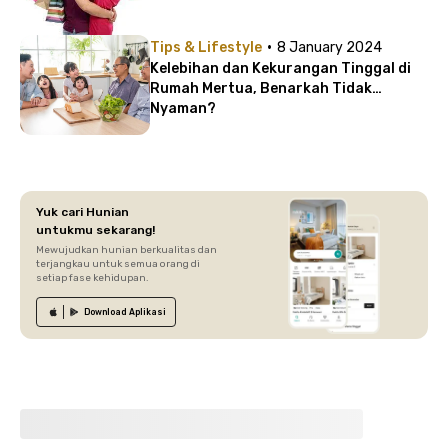
·
Tips & Lifestyle
8 January 2024
Kelebihan dan Kekurangan Tinggal di
Rumah Mertua, Benarkah Tidak
Nyaman?
Yuk cari Hunian
untukmu sekarang!
Mewujudkan hunian berkualitas dan
terjangkau untuk semua orang di
setiap fase kehidupan.
Download
Aplikasi