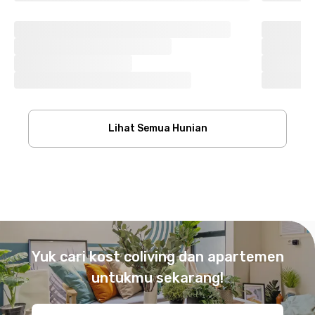
Lihat Semua Hunian
Footer
Yuk cari kost coliving dan apartemen
untukmu sekarang!