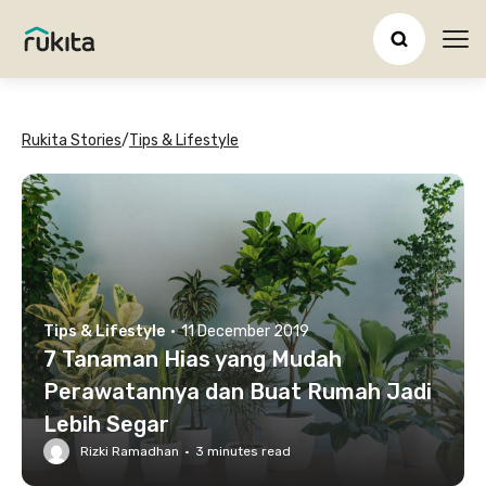
Ope
Rukita Stories
/
Tips & Lifestyle
Tips & Lifestyle
·
11 December 2019
7 Tanaman Hias yang Mudah
Perawatannya dan Buat Rumah Jadi
Lebih Segar
Rizki Ramadhan
·
3
minutes read