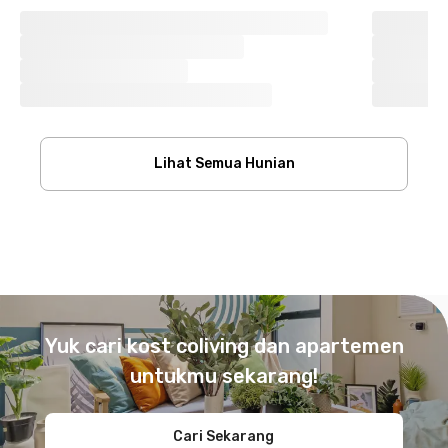
Lihat Semua Hunian
Footer
Yuk cari kost coliving dan apartemen
untukmu sekarang!
Cari Sekarang