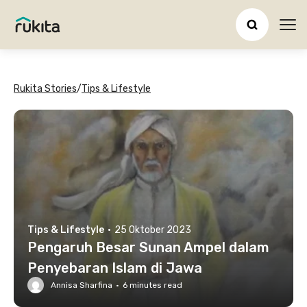
Ope
Rukita Stories
/
Tips & Lifestyle
Tips & Lifestyle
·
25 Oktober 2023
Pengaruh Besar Sunan Ampel dalam
Penyebaran Islam di Jawa
Annisa Sharfina
·
6
minutes read