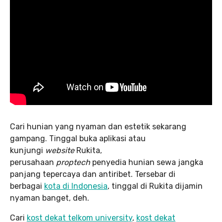
Cari hunian yang nyaman dan estetik sekarang
gampang. Tinggal buka aplikasi atau
kunjungi
website
Rukita,
perusahaan
proptech
penyedia hunian sewa jangka
panjang tepercaya dan antiribet. Tersebar di
berbagai
kota di Indonesia
, tinggal di Rukita dijamin
nyaman banget, deh.
Cari
kost dekat telkom university
,
kost dekat