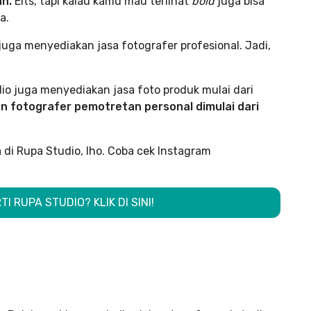
an.
Eits, tapi kalau kamu mau terlihat
bold
juga bisa
a.
 juga menyediakan jasa fotografer profesional. Jadi,
io juga menyediakan jasa foto produk mulai dari
n fotografer pemotretan personal dimulai dari
 di Rupa Studio, lho. Coba cek Instagram
I RUPA STUDIO? KLIK DI SINI!