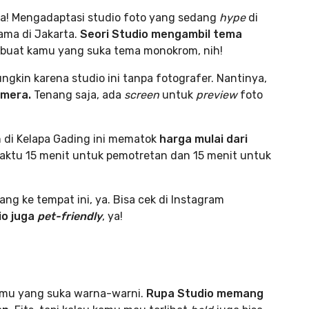
rta! Mengadaptasi studio foto yang sedang
hype
di
ama di Jakarta.
Seori Studio mengambil tema
buat kamu yang suka tema monokrom, nih!
gkin karena studio ini tanpa fotografer. Nantinya,
amera.
Tenang saja, ada
screen
untuk
preview
foto
n di Kelapa Gading ini mematok
harga mulai dari
waktu 15 menit untuk pemotretan dan 15 menit untuk
.
g ke tempat ini, ya. Bisa cek di Instagram
io juga
pet-friendly
, ya!
 kamu yang suka warna-warni.
Rupa Studio memang