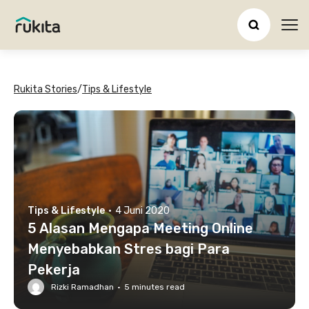
Ope
Rukita Stories
/
Tips & Lifestyle
Tips & Lifestyle
·
4 Juni 2020
5 Alasan Mengapa Meeting Online
Menyebabkan Stres bagi Para
Pekerja
Rizki Ramadhan
·
5
minutes read