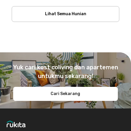
Lihat Semua Hunian
Footer
Yuk cari kost coliving dan apartemen
untukmu sekarang!
Cari Sekarang