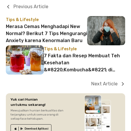
Previous Article
Tips & Lifestyle
Merasa Cemas Menghadapi New
Normal? Berikut 7 Tips Mengurangi
Anxiety karena Kenormalan Baru
Tips & Lifestyle
7 Fakta dan Resep Membuat Teh
Kesehatan
&#8220;Kombucha&#8221; di
Rumah
Next Article
Yuk cari Hunian
untukmu sekarang!
Mewujudkan hunian berkualitas dan
terjangkau untuk semua orang di
setiap fase kehidupan.
Download
Aplikasi