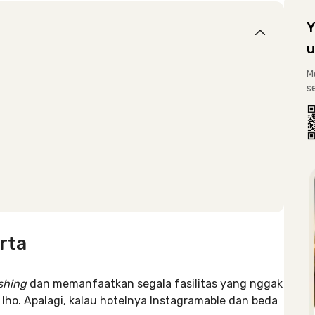
Y
u
M
s
arta
eshing
dan memanfaatkan segala fasilitas yang nggak
lho. Apalagi, kalau hotelnya Instagramable dan beda