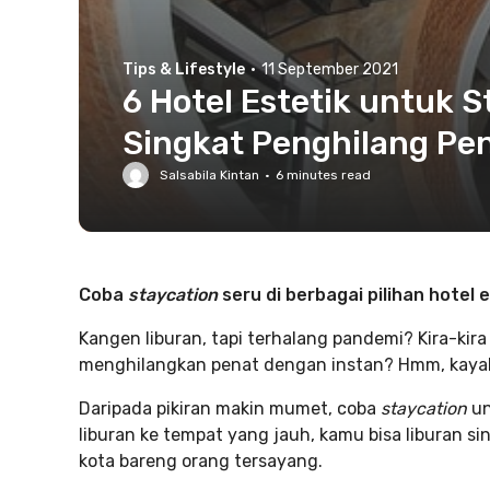
Tips & Lifestyle
·
11 September 2021
6 Hotel Estetik untuk S
Singkat Penghilang Pe
Salsabila Kintan
·
6
minutes read
Coba
staycation
seru di berbagai pilihan hotel 
Kangen liburan, tapi terhalang pandemi? Kira-kir
menghilangkan penat dengan instan? Hmm, kaya
Daripada pikiran makin mumet, coba
staycation
un
liburan ke tempat yang jauh, kamu bisa liburan s
kota bareng orang tersayang.