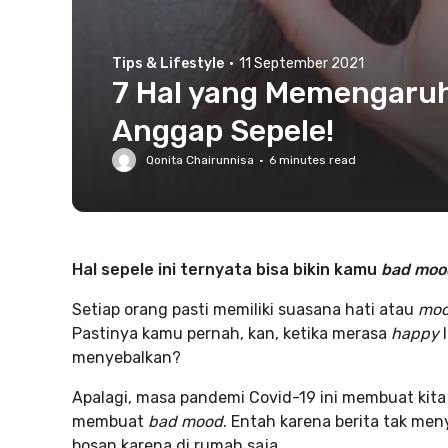
Tips & Lifestyle
·
11 September 2021
7 Hal yang Memengaruh
Anggap Sepele!
Qonita Chairunnisa
·
6
minutes read
Hal sepele ini ternyata bisa bikin kamu
bad moo
Setiap orang pasti memiliki suasana hati atau
mo
Pastinya kamu pernah, kan, ketika merasa
happy
menyebalkan?
Apalagi, masa pandemi Covid-19 ini membuat kita 
membuat
bad mood
. Entah karena berita tak me
bosan karena di rumah saja.