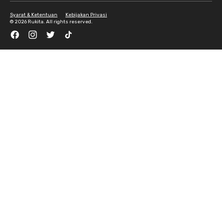
Syarat & Ketentuan
Kebijakan Privasi
©
2026 Rukita. All rights reserved.
Facebook
Instagram
Twitter
TikTok