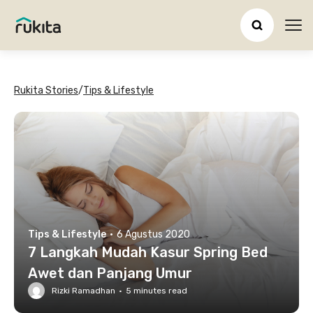
Ope
Rukita Stories
/
Tips & Lifestyle
Tips & Lifestyle
·
6 Agustus 2020
7 Langkah Mudah Kasur Spring Bed
Awet dan Panjang Umur
Rizki Ramadhan
·
5
minutes read