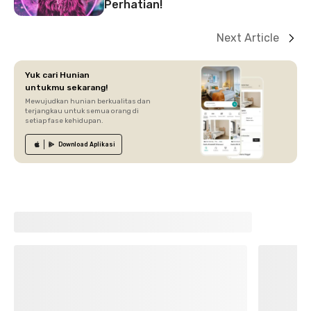
Perhatian!
Next Article
Yuk cari Hunian
untukmu sekarang!
Mewujudkan hunian berkualitas dan
terjangkau untuk semua orang di
setiap fase kehidupan.
Download
Aplikasi