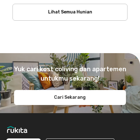
Lihat Semua Hunian
Footer
Yuk cari kost coliving dan apartemen
untukmu sekarang!
Cari Sekarang