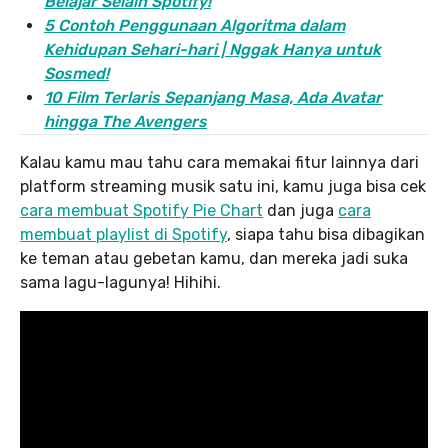
Belajar Selain Spotify!
5 Contoh Penggunaan Algoritma dalam
Kehidupan Sehari-hari | Nggak Hanya untuk
Sosmed!
10 Film Terlaris Sepanjang Masa, Ada Avatar
hingga The Avengers
Kalau kamu mau tahu cara memakai fitur lainnya dari
platform streaming musik satu ini, kamu juga bisa cek
cara membuat Spotify Pie Chart
dan juga
cara
membuat playlist di Spotify
, siapa tahu bisa dibagikan
ke teman atau gebetan kamu, dan mereka jadi suka
sama lagu-lagunya! Hihihi.