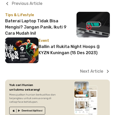
Previous Article
Tips & Lifestyle
Baterai Laptop Tidak Bisa
Mengisi? Jangan Panik, Ikuti 9
Cara Mudah Ini!
Event
Ballin at Rukita Night Hoops @
KYZN Kuningan (15 Des 2023)
Next Article
Yuk cari Hunian
untukmu sekarang!
Mewujudkan hunian berkualitas dan
terjangkau untuk semua orang di
setiap fase kehidupan.
Download
Aplikasi