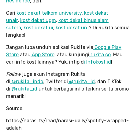
Residence
, deh.
Cari
kost dekat telkom university
,
kost dekat
unair
,
kost dekat ugm
,
kost dekat binus alam
sutera
,
kost dekat ui
,
kost dekat unj
? Di Rukita semua
lengkap!
Jangan lupa unduh aplikasi Rukita via
Google Play
Store
atau
App Store,
atau kunjungi
rukita.co
. Mau
cari info kost lainnya? Yuk, intip d
i Infokost.id
!
Follow
juga akun Instagram Rukita
di
@rukita_indo
, Twitter di
@rukita_id
, dan TikTok
di
@rukita_id
untuk berbagai info terkini serta promo
menarik!
Source:
https://narasi.tv/read/narasi-daily/spotify-wrapped-
adalah