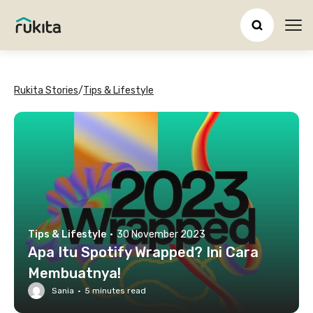
Ope
Rukita Stories
/
Tips & Lifestyle
Tips & Lifestyle
·
30 November 2023
Apa Itu Spotify Wrapped? Ini Cara
Membuatnya!
Sania
·
5
minutes read