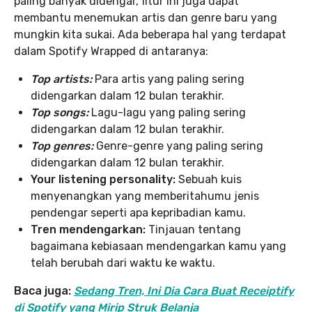
paling banyak didengar, fitur ini juga dapat
membantu menemukan artis dan genre baru yang
mungkin kita sukai. Ada beberapa hal yang terdapat
dalam Spotify Wrapped di antaranya:
Top artists:
Para artis yang paling sering
didengarkan dalam 12 bulan terakhir.
Top songs:
Lagu-lagu yang paling sering
didengarkan dalam 12 bulan terakhir.
Top genres:
Genre-genre yang paling sering
didengarkan dalam 12 bulan terakhir.
Your listening personality:
Sebuah kuis
menyenangkan yang memberitahumu jenis
pendengar seperti apa kepribadian kamu.
Tren mendengarkan:
Tinjauan tentang
bagaimana kebiasaan mendengarkan kamu yang
telah berubah dari waktu ke waktu.
Baca juga:
Sedang Tren, Ini Dia Cara Buat Receiptify
di Spotify yang Mirip Struk Belanja