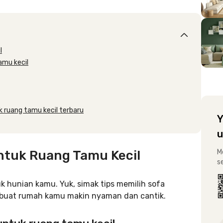
l
amu kecil
k ruang tamu kecil terbaru
Y
u
untuk Ruang Tamu Kecil
M
s
k hunian kamu. Yuk, simak tips memilih sofa
mbuat rumah kamu makin nyaman dan cantik.