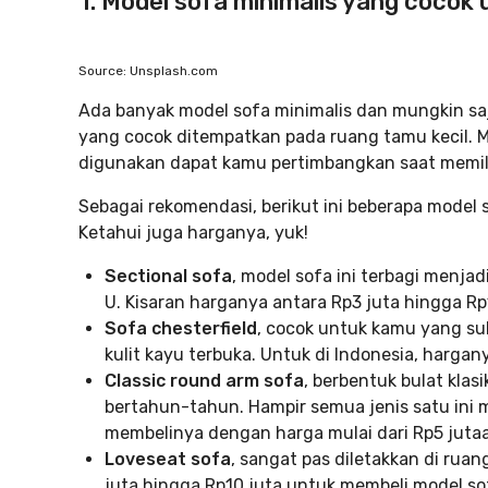
1. Model sofa minimalis yang cocok 
Source: Unsplash.com
Ada banyak model sofa minimalis dan mungkin s
yang cocok ditempatkan pada ruang tamu kecil. M
digunakan dapat kamu pertimbangkan saat memil
Sebagai rekomendasi, berikut ini beberapa model
Ketahui juga harganya, yuk!
Sectional sofa
, model sofa ini terbagi menj
U. Kisaran harganya antara Rp3 juta hingga Rp
Sofa chesterfield
, cocok untuk kamu yang suk
kulit kayu terbuka. Untuk di Indonesia, hargany
Classic round arm sofa
, berbentuk bulat klas
bertahun-tahun. Hampir semua jenis satu ini 
membelinya dengan harga mulai dari Rp5 juta
Loveseat sofa
, sangat pas diletakkan di rua
juta hingga Rp10 juta untuk membeli model sof