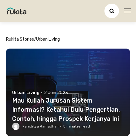
Ope
Rukita Stories
/
Urban Living
Urban Living
·
2 Juni 2023
Mau Kuliah Jurusan Sistem
Informasi? Ketahui Dulu Pengertian,
Contoh, hingga Prospek Kerjanya Ini
Faniditya Ramadhan
·
5
minutes read